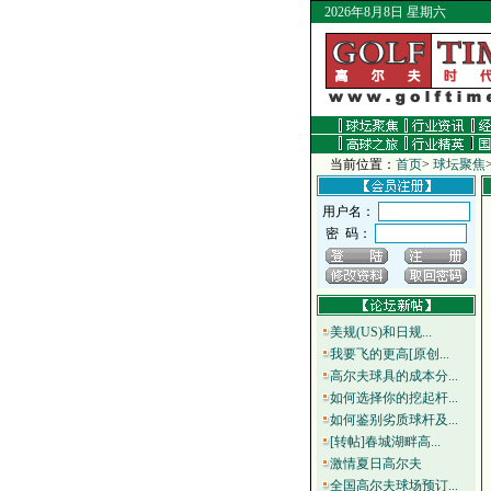
2026年8月8日 星期六
当前位置：
首页
>
球坛聚焦
用户名：
密 码：
美规(US)和日规...
我要飞的更高[原创...
高尔夫球具的成本分...
如何选择你的挖起杆...
如何鉴别劣质球杆及...
[转帖]春城湖畔高...
激情夏日高尔夫
全国高尔夫球场预订...