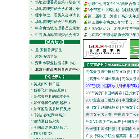
场地管理委员会第12期会刊
小球中心与茅台1935战略合作 
场地管理委员会学术研讨会
8个部室！中高协秘书处机构调整
理事单位、委员入会申请表
第二届中国（海南）高尔夫年度
场地管理委员会组织机构
第四届中高协2023年常委会
中高协场地管理委员会规章
为国家队助力！木牛科技与中国
中高协场地管理委员会成立
北京高尔夫球运动协会2023年
圣·安德鲁斯招生
爱姆伍德学院
深圳市职业技能培训中心
北京启航高夫教育咨询中心
高尔夫频道中国精英逐洞赛
|
中
北高开业20周年庆典
|
高尔夫频
美规(US)和日规(...
2007别克中国高尔夫球俱乐部联
我要飞的更高[原创]...
2007“美的”中国精英赛 |
亚洲女
高尔夫球具的成本分析...
2007宝富追日挑战赛
|
中国业余
如何选择你的挖起杆（...
澳门女子巡回锦标赛
|
珠海女子
如何鉴别劣质球杆及拷...
香港女子名人赛
|
中国青少年公
[转帖]春城湖畔高尔...
激情夏日高尔夫
VOLVO青少年冠军赛
|
全国青少
全国高尔夫球场预订、...
欧米茄中国巡回赛
|
中信朝向业
THE PRIDE ...
广发行杯女子职业精英赛
|
君兰