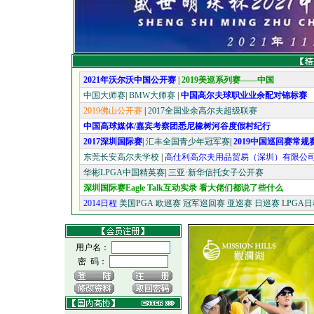
2021年沃尔沃中国公开赛
|
2019美巡系列赛——中国
中国大师赛
|
BMW大师赛
|
中国高尔夫球职业业余配对锦标赛
2019佛山公开赛
|
2017全国业余高尔夫超级联赛
中国高球媒体/嘉宾考察团悉尼橡树河谷度假村纪行
2017深圳国际赛
|
汇丰全国青少年冠军赛
|
2019中国巡回赛常规
东莞长安高尔夫学校
|
高仕利高尔夫用品贸易（深圳）有限公
华彬LPGA中国精英赛
|
三亚·新华信托女子公开赛
深圳国际赛Eagle Talk互动实录 看大佬们都说了些什么
2014日程
美国PGA
欧巡赛
冠军巡回赛
亚巡赛
日巡赛
LPGA
用户名：
密 码：