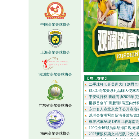
中国高尔夫球协会
上海高尔夫球协会
深圳市高尔夫球协会
二手球杆叩开美巡大门 刘思言
ECCO高尔夫系列品牌大使林希
平安银行杯 新疆高协2026年度
世界首创!广州鹏瑞1号室内外科
广东省高尔夫球协会
东方名人赛北京女子公开赛启动 
以球会友书写自贸港开放新篇章 
尊界汽车呈现 DP巡回赛海南高
120位全球球员集结海口观澜湖 
海南高尔夫球协会
2025新浪杯梁文冲战队12比8成