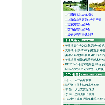
伯爵园高尔夫俱乐部
上海佘山国际高尔夫俱乐部
观澜湖高尔夫球会
莲花山高尔夫球会
红峡谷高尔夫俱乐部
美津浓高尔夫2008新品球包略览
美津浓推出MX900的进化版 中
美津浓即将推出新款MP T系列
美津浓首推滑动配重开球木杆MP
BELDING推出可增加客户logo
MP67软铁锻造刀背铁杆 无以
马 云：云式高球哲学
陈亚雄：亚龙湾的非常2006
李 皓：认认真真做球场
李 琳：坚持走自己的路
张成毅：现有规模离我理想差5