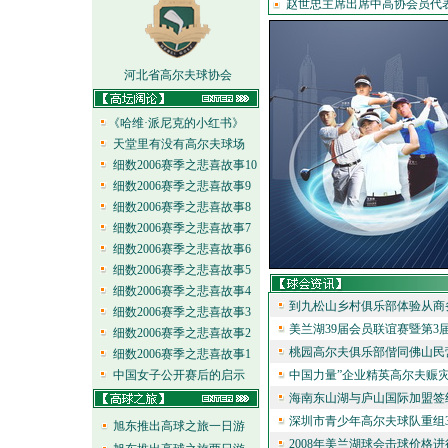
赵世忠主席出席中高协会员代表大
河北省高尔夫球协会
《哈维·派尼克的小红书》
天堂里有没有高尔夫球场
细数2006赛季之悲喜故事10
细数2006赛季之悲喜故事9
细数2006赛季之悲喜故事8
细数2006赛季之悲喜故事7
细数2006赛季之悲喜故事6
细数2006赛季之悲喜故事5
细数2006赛季之悲喜故事4
到九松山乡村俱乐部体验从商
细数2006赛季之悲喜故事3
美兰湖39届会员联谊赛暨第3
细数2006赛季之悲喜故事2
桃园高尔夫俱乐部偕同佛山民营
细数2006赛季之悲喜故事1
中国女子公开赛后的启示
中国力量”企业精英高尔夫赈灾
海南东山湖与庐山国际加盟签约 
深圳市青少年高尔夫球队重组3
旭东推出高球之旅一日游
2008年美兰湖球会击球价格进