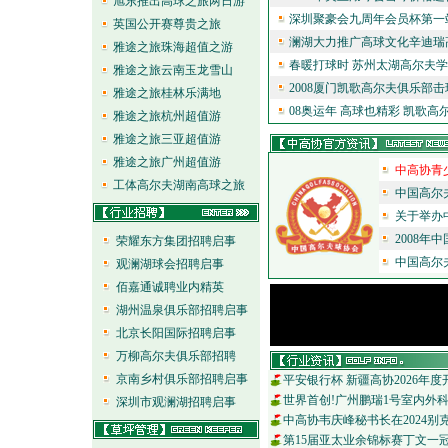
旭东推出高球之旅两日游
深圳聚豪会九周年会员杯第一站
英国公开赛尊贵之旅
澜湖大力推广高球文化辛迪瑞
雅途之旅珠海超值之游
春暖打球时 苏州太湖高尔夫学
雅途之旅云南玉龙雪山
2008厦门凯歌高尔夫俱乐部击
雅途之旅桂林乐满地
08奥运年 高球也精彩 凯歌
雅途之旅杭州超值游
雅途之旅三亚超值游
雅途之旅广州超值游
中高协青
工体高尔夫湖南高球之旅
中国高尔
关于举办
2008年
荣耀东方集团招聘启事
中国高尔
观澜湖球会招聘启事
佰嘉通诚聘业内精英
湖州温泉俱乐部招聘启事
北京长阳国际招聘启事
万柳高尔夫俱乐部招聘
京南乡村俱乐部招聘启事
平安银行杯 新疆高协2026年
世界首创!广州鹏瑞1号室内外科
深圳市观澜湖招聘启事
中高协韦庆峰秘书长在2024别
第15届亚太业余锦标赛丁文一冠