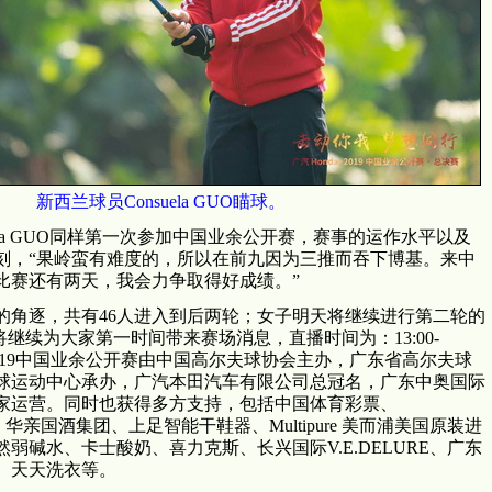
新西兰球员Consuela GUO瞄球。
ela GUO同样第一次参加中国业余公开赛，赛事的运作水平以及
刻，“果岭蛮有难度的，所以在前九因为三推而吞下博基。来中
比赛还有两天，我会力争取得好成绩。”
角逐，共有46人进入到后两轮；女子明天将继续进行第二轮的
天将继续为大家第一时间带来赛场消息，直播时间为：13:00-
da·2019中国业余公开赛由中国高尔夫球协会主办，广东省高尔夫球
球运动中心承办，广汽本田汽车有限公司总冠名，广东中奥国际
家运营。同时也获得多方支持，包括中国体育彩票、
体通、华亲国酒集团、上足智能干鞋器、Multipure 美而浦美国原装进
弱碱水、卡士酸奶、喜力克斯、长兴国际V.E.DELURE、广东
、天天洗衣等。