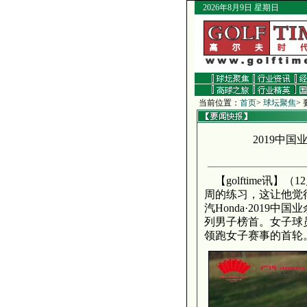
2026年8月9日 星期日
当前位置：
首页
>
球坛聚焦
>
2019中
【golftime讯】
（1
周的练习，这让他觉
汽Honda·201
列男子榜首。女子球员方
领跑女子赛事的首轮