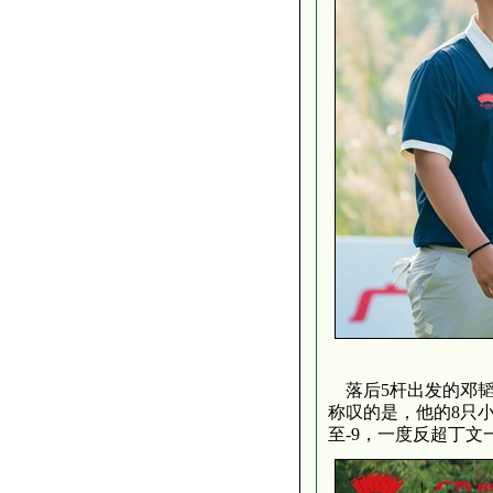
落后5杆出发的邓韬
称叹的是，他的8只小
至-9，一度反超丁