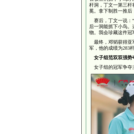
杆洞，丁文一第三杆
冕。拿下制胜一推后
赛后，丁文一说：
后一洞能抓下小鸟。
物。我会珍藏这件冠
最终，邓韬获得亚军，他
军，他的成绩为283杆（7
女子组范双双强势
女子组的冠军争夺