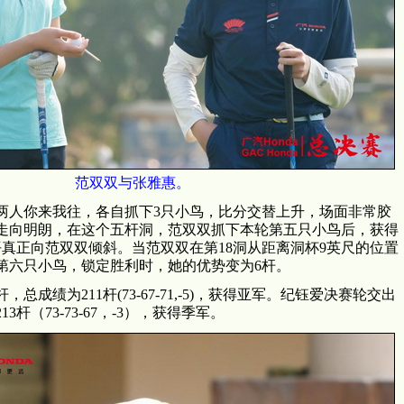
范双双与张雅惠。
两人你来我往，各自抓下3只小鸟，比分交替上升，场面非常胶
才走向明朗，在这个五杆洞，范双双抓下本轮第五只小鸟后，获得
平真正向范双双倾斜。当范双双在第18洞从距离洞杯9英尺的位置
第六只小鸟，锁定胜利时，她的优势变为6杆。
总成绩为211杆(73-67-71,-5)，获得亚军。纪钰爱决赛轮交出
3杆（73-73-67，-3），获得季军。