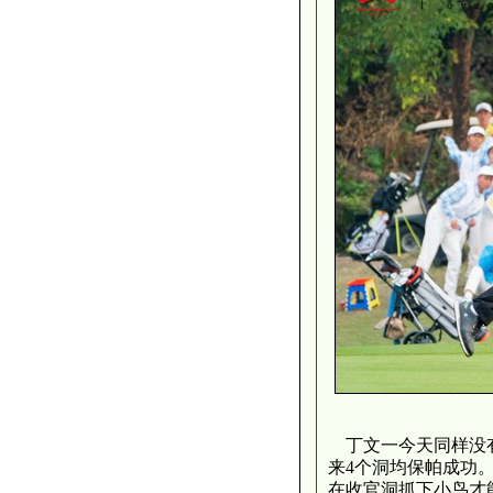
丁文一今天同样没有
来4个洞均保帕成功。
在收官洞抓下小鸟才