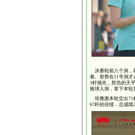
决赛轮前八个洞，
着。形势在11号洞
3杆领先，胜负的天
推球入洞，拿下本轮
张雅惠本轮交出71杆，
67杆的佳绩，总成绩21