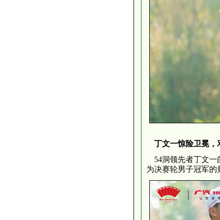
丁文一惊险卫冕，
54洞领先者丁文一
为决赛轮男子冠军的