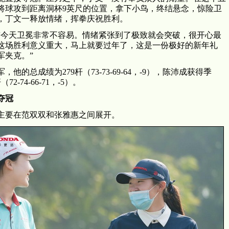
将球攻到距离洞杯9英尺的位置，拿下小鸟，终结悬念，惊险卫
，丁文一释放情绪，挥拳庆祝胜利。
“今天卫冕非常不容易。情绪紧张到了极致就会突破，很开心最
这场胜利意义重大，马上就要过年了，这是一份极好的新年礼
军夹克。”
的总成绩为279杆（73-73-69-64，-9），陈沛成获得季
2-74-66-71，-5）。
夺冠
主要在范双双和张雅惠之间展开。