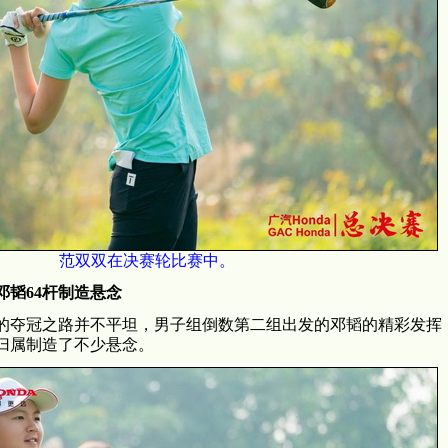
范双双在决赛轮比赛中。
邓韬64杆制造悬念
的夺冠之路并不平坦，男子组倒数第二组出发的邓韬的精彩发挥
归属制造了不少悬念。