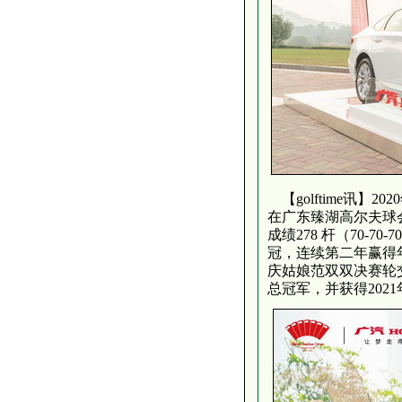
【golftime讯】20
在广东臻湖高尔夫球
成绩278 杆（70-7
冠，连续第二年赢得年
庆姑娘范双双决赛轮交出
总冠军，并获得202