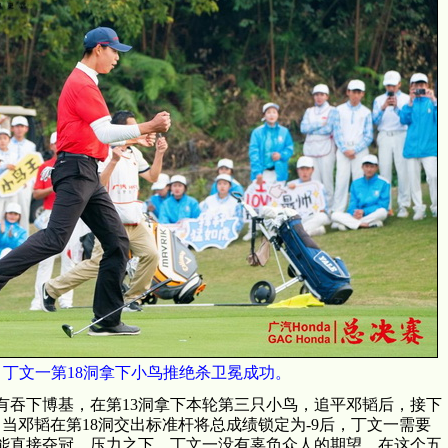
丁文一第18洞拿下小鸟推绝杀卫冕成功。
吞下博基，在第13洞拿下本轮第三只小鸟，追平邓韬后，接下
当邓韬在第18洞交出标准杆将总成绩锁定为-9后，丁文一需要
能直接夺冠。压力之下，丁文一没有辜负众人的期望。在这个五