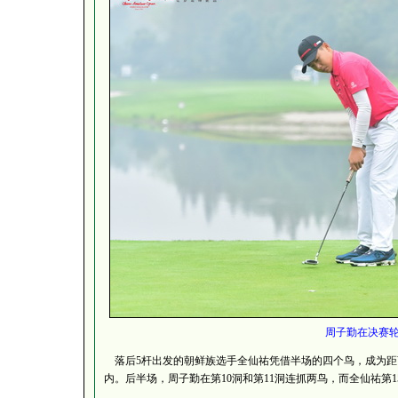
周子勤在决赛
落后5杆出发的朝鲜族选手全仙祐凭借半场的四个鸟，成为距
内。后半场，周子勤在第10洞和第11洞连抓两鸟，而全仙祐第