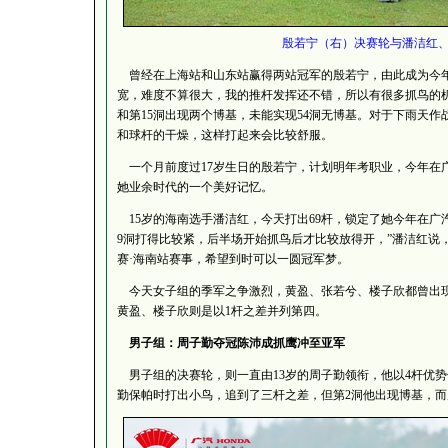
殷若宁（右）决赛轮与潘洁红
曾经在上海站和山东站赢得两站冠军的殷若宁，由此成为今年
宽，难度不算很大，我的推杆发挥还不错，所以有很多抓鸟的机
和第15洞出现两个博基，未能实现54洞无博基。对于下雨天
和球杆的干燥，这样打起来会比较舒服。
一个月前度过17岁生日的殷若宁，计划明年考职业，今年在广汽H
她业余时代的一个美好记忆。
15岁的海南选手潘洁红，今天打出69杆，锁定了她今年在广汽Ho
9洞打得比较紧，后半场开始抓鸟后才比较放得开，”潘洁红说，她计
赛·海南站赛事，希望到时可以一圆冠军梦。
今天女子组的季军之争激烈，黄盈、张若兮、楼子欣都曾出现在这
黄盈、楼子欣则是以1杆之差并列第四。
男子组：周子勤夺冠陈沛成抓鹰冲至亚军
男子组的决赛轮，则一直由13岁的周子勤领衔，他以4杆优
勤保帕时打出小鸟，追到了三杆之差，但第2洞他出现博基，而