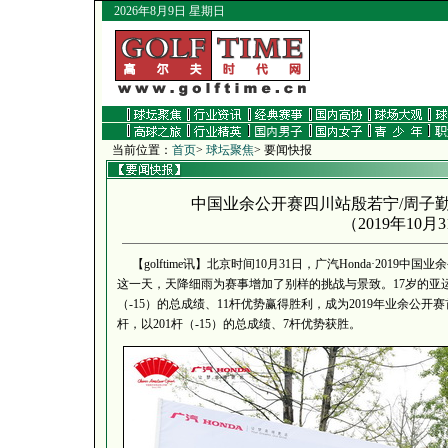
2026年8月9日 星期日
当前位置：
首页
>
球坛聚焦
> 要闻快报
中国业余公开赛四川站殷若宁/周子勤
（
2019年10月
【golftime讯】北京时间10月31日，广汽Honda·201
这一天，天降细雨为赛事增加了别样的挑战与景致。17岁的亚运
（-15）的总成绩、11杆优势赢得胜利，成为2019年业余公
杆，以201杆（-15）的总成绩、7杆优势获胜。