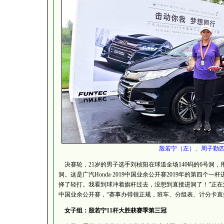
殷若宁（左）、周子勤
决赛轮，21岁的男子选手刘桢阳在球道全场140码的6号洞，
洞。这是广汽Honda·2019中国业余公开赛2019年的第四个一杆
择了轻打。我看到球冲着旗杆过去，没想到直接进洞了！”正
中国业余公开赛，“赛事办得很正规，班车、分组表、计分卡直
女子组：殷若宁11杆大胜获赛季第三冠