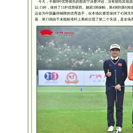
今天，手握8杆优势领先的殷若宁决赛冲冠，没有留给其他选
以-15杆，保持了11杆优势获胜。她前3洞保帕，第4洞到第6洞
运会为中国赢得铜牌的优秀选手，在本场比赛里保持了45洞无博
基，第15洞由于未能标准杆上果岭出现了第二个失误，是全场