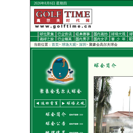
2026年8月6日 星期四
当前位置：
首页
>
球场大观
>
深圳
>
聚豪会高尔夫球会