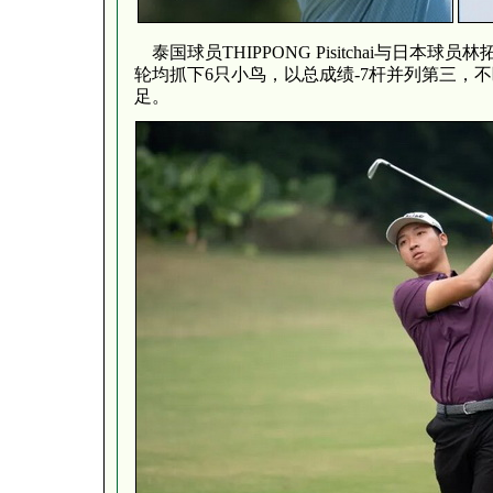
泰国球员THIPPONG Pisitchai与日本
轮均抓下6只小鸟，以总成绩-7杆并列第三，
足。