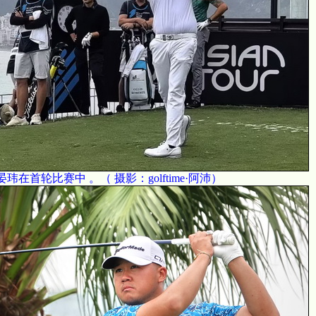
晏玮在首轮比赛中 。（ 摄影：golftime·阿沛）