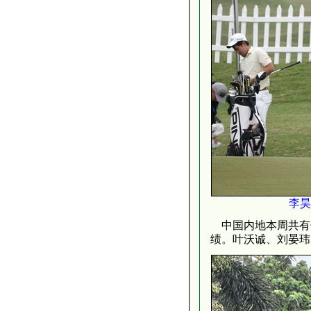
李昊
中国内地本周共有
绩。叶沃诚、刘晏玮