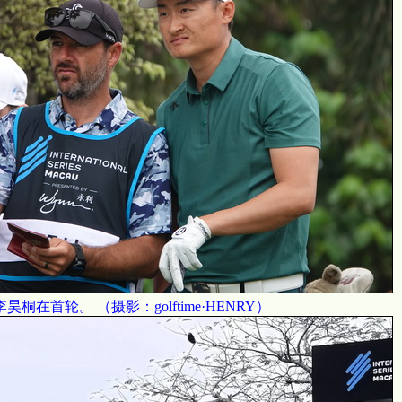
李昊桐在首轮。 （摄影：golftime·HENRY）