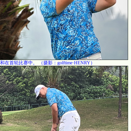
和在首轮比赛中。 （摄影：golftime·HENRY）