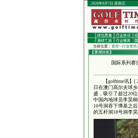
2026年8月7日 星期五
当前位置：
首页
>
行业资讯
国际系列赛
【golftime讯】
日在澳门高尔夫球乡
盛，吸引了超过20位
中国内地球员李昊桐1
10号洞吞下博基之后
的五杆洞18号洞李