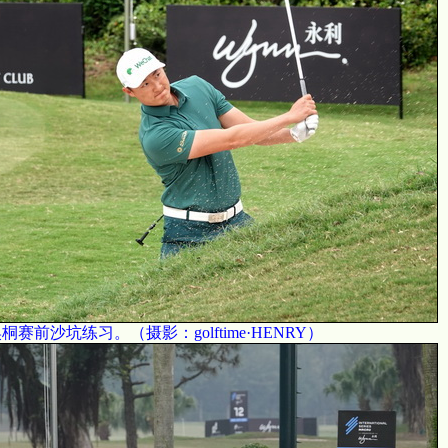
昊桐赛前沙坑练习。
（摄影：golftime·HENRY）