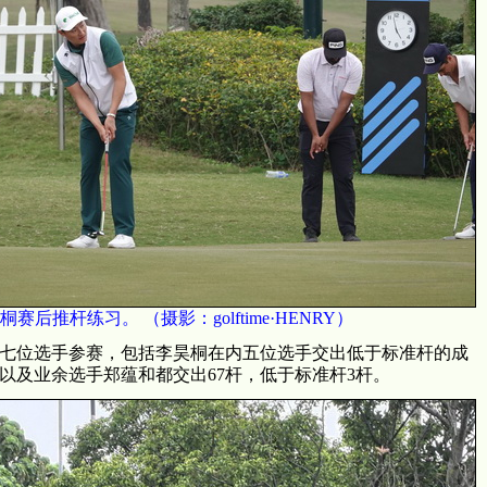
桐赛后推杆练习。 （摄影：golftime·HENRY）
七位选手参赛，包括李昊桐在内五位选手交出低于标准杆的成
以及业余选手郑蕴和都交出67杆，低于标准杆3杆。