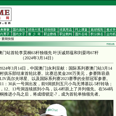
> 要闻快报
澳门站首轮李昊桐63杆独领先 叶沃诚郑蕴和刘晏玮67杆
（
2024年3月14日
）
[ 2024年3月14日，中国澳门]永利呈献：国际系列赛澳门站3月14
村俱乐部结束首轮比赛。比赛总奖金200万美元，参赛阵容鼎
LIV高尔夫球星、以及国际系列赛2023赛季的全部冠军参赛。
1：30从一号洞出发，前9洞抓到五只小鸟无博基以-5杆转场；
，12、13号洞连续抓到小鸟，以-6杆跃上了并列领先。在564码
昊桐推进小鸟之后，将成绩锁定-7，成为首轮单独领先者。