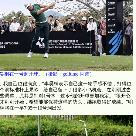
昊桐在一号洞开球。（摄影：golftime·阿沛）
我自己也很满意，”李昊桐表示自己这一轮手感不错，打得也
7个洞标准杆上果岭，给自己留下了很多小鸟机会。在刚刚过去
些调整，尤其是针对1号木，这令他的开球更加稳定。“很开心
才刚刚开始，希望能够保持这样的势头，继续取得好成绩。”明
将在一早7:05于10号洞出发。