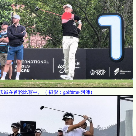
沃诚在首轮比赛中。（ 摄影：golftime·阿沛）