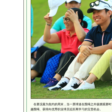
在赛况最为焦灼的周末，当一票球迷在围绳之外簇拥观赛时，
越围绳、获得向优秀职业球员近距离学习的宝贵机会。