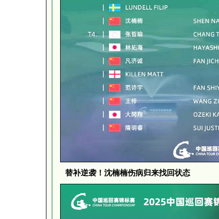
替补逆袭！沈楠楠伤病归来找回状态