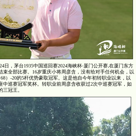
1月24日，茅台1935中国巡回赛2024海峡杯·厦门公开赛,在厦门东方
结束全部比赛。16岁重庆小将周彦含，没有给对手任何机会，以
66、68）-20的5杆优势豪取冠军。这是他自今年初转职业以来，以
座中巡赛冠军奖杯。转职业前周彦含收获过2次
中巡赛冠军，如
的三冠王。