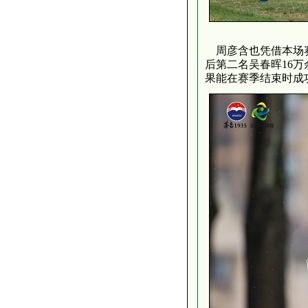
周彦含也凭借本场赛
后第二名吴春晖16
果能在赛季结束时成