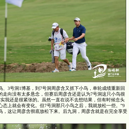
鸟、3号洞1博基，到7号洞周彦含又抓下小鸟，单轮成绩重新回
的走向没有太多悬念，但赛后周彦含还是认为7号洞这只小鸟很
其实我还是很紧张的。虽然一直在说不去想结果，但有时候念头
心态上就会有变化。但7号洞那只小鸟之后，我就放松一些。”9
鸟，这让周彦含彻底放松下来。后九洞，周彦含就是在完全享受