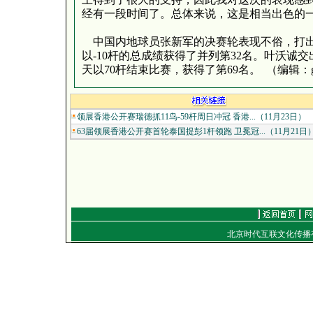
经有一段时间了。总体来说，这是相当出色的一
中国内地球员张新军的决赛轮表现不俗，打出
以-10杆的总成绩获得了并列第32名。叶沃诚交
天以70杆结束比赛，获得了第69名。 （编辑：golf
领展香港公开赛瑞德抓11鸟-59杆周日冲冠 香港...（11月23日）
63届领展香港公开赛首轮泰国提彭1杆领跑 卫冕冠...（11月21日
北京时代互联文化传
通信地址：北京朝
电话：（010）849
E-mail：
work
Copyright
©
2001-2007