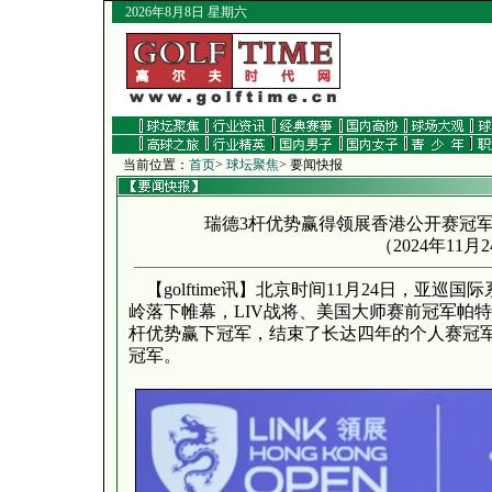
2026年8月8日 星期六
当前位置：
首页
>
球坛聚焦
> 要闻快报
瑞德3杆优势赢得领展香港公开赛冠军 
（
2024年11月
【golftime讯】北京时间11月24日，亚巡
岭落下帷幕，LIV战将、美国大师赛前冠军帕特
杆优势赢下冠军，结束了长达四年的个人赛冠
冠军。