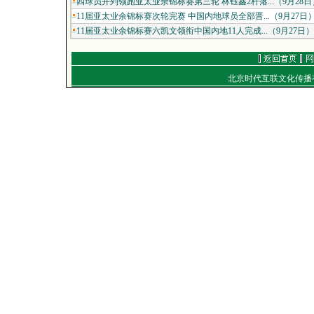
四球员并列领跑亚太业余锦标赛第三轮 林钰鑫2杆落...（9月28日
11届亚太业余锦标赛次轮完赛 中国内地球员全部晋...（9月27日
11届亚太业余锦标赛六凯文领衔中国内地11人完成...（9月27日）
北京时代互联文化传
通信地址：北京朝
电话：（010）849
E-mail：
work
Copyright
©
2001-2007