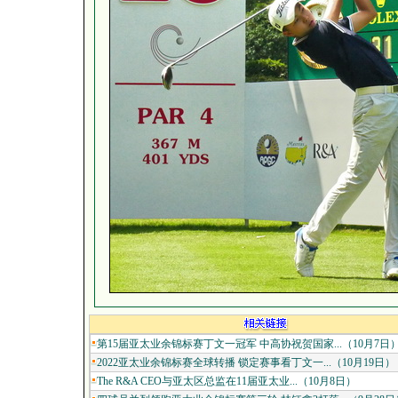
第15届亚太业余锦标赛丁文一冠军 中高协祝贺国家...（10月7日
2022亚太业余锦标赛全球转播 锁定赛事看丁文一...（10月19日）
The R&A CEO与亚太区总监在11届亚太业...（10月8日）