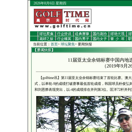
2026年8月6日 星期四
当前位置：
首页
>
球坛聚焦
> 要闻快报
11届亚太业余锦标赛中国内地
（
2019年9月2
【golftime讯】第11届亚太业余锦标赛结束了首轮比赛。
式，以单轮-9的成绩打破赛事最低首轮成绩，韩国球员朴俊弘
和刘恩骅表现突出，以-4的成绩排在并列第3位。匡洋72杆并列